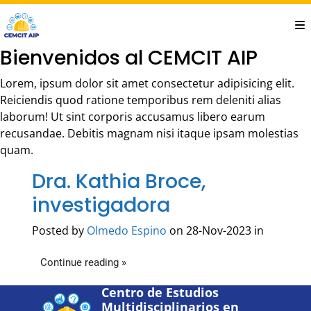
Saltar
al
contenido
Bienvenidos al CEMCIT AIP
principal
Lorem, ipsum dolor sit amet consectetur adipisicing elit.
Reiciendis quod ratione temporibus rem deleniti alias
laborum! Ut sint corporis accusamus libero earum
recusandae. Debitis magnam nisi itaque ipsam molestias
quam.
Dra. Kathia Broce,
investigadora
Posted by
Olmedo Espino
on 28-Nov-2023 in
Continue reading »
Centro de Estudios
Multidisciplinarios en