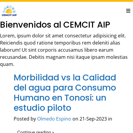
Saltar
al
contenido
Bienvenidos al CEMCIT AIP
principal
Lorem, ipsum dolor sit amet consectetur adipisicing elit.
Reiciendis quod ratione temporibus rem deleniti alias
laborum! Ut sint corporis accusamus libero earum
recusandae. Debitis magnam nisi itaque ipsam molestias
quam.
Morbilidad vs la Calidad
del agua para Consumo
Humano en Tonosí: un
estudio piloto
Posted by
Olmedo Espino
on 21-Sep-2023 in
Continue reading »