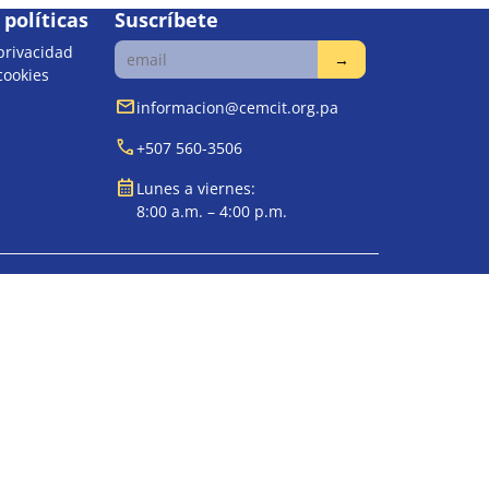
políticas
Suscríbete
 privacidad
 cookies
mail
informacion@cemcit.org.pa
call
+507 560-3506
calendar_month
Lunes a viernes:
8:00 a.m. – 4:00 p.m.