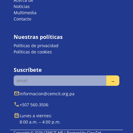
Acerca de
Noticias
Multimedia
Contacto
Nuestras políticas
Políticas de privacidad
Políticas de cookies
Suscríbete
mail
informacion@cemcit.org.pa
call
+507 560-3506
calendar_month
Lunes a viernes:
8:00 a.m. – 4:00 p.m.
Copyright © 2026 CEMCIT AIP | Powered by
ClaryTek