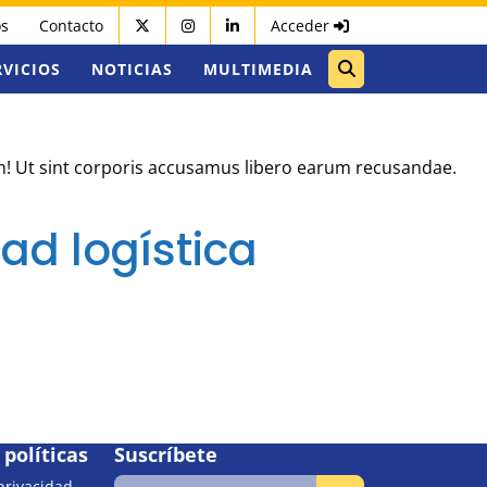
os
Contacto
Acceder
RVICIOS
NOTICIAS
MULTIMEDIA
um! Ut sint corporis accusamus libero earum recusandae.
dad logística
políticas
Suscríbete
 privacidad