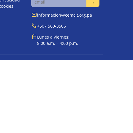
 cookies
mail
informacion@cemcit.org.pa
call
+507 560-3506
calendar_month
Lunes a viernes:
8:00 a.m. – 4:00 p.m.