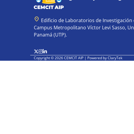
location_on
Edificio de Laboratorios de Investigación e
Campus Metropolitano Víctor Levi Sasso, Un
Panamá (UTP).
Copyright © 2026 CEMCIT AIP | Powered by
ClaryTek