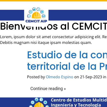
Saltar
al
contenido
principal
Bienvenidos al CEMCIT
Lorem, ipsum dolor sit amet consectetur adipisicing elit. 
Debitis magnam nisi itaque ipsam molestias quam.
Estudio de la con
territorial de la
Posted by
Olmedo Espino
on 21-Sep-2023 in
Continue reading »
Centro de Estudios Multidi
Ingeniería y Tecnología