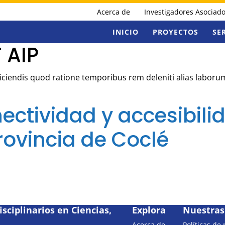
Acerca de
Investigadores Asociad
INICIO
PROYECTOS
SE
 AIP
Reiciendis quod ratione temporibus rem deleniti alias labor
ectividad y accesibili
 Provincia de Coclé
sciplinarios en Ciencias,
Explora
Nuestras 
Acerca de
Políticas de