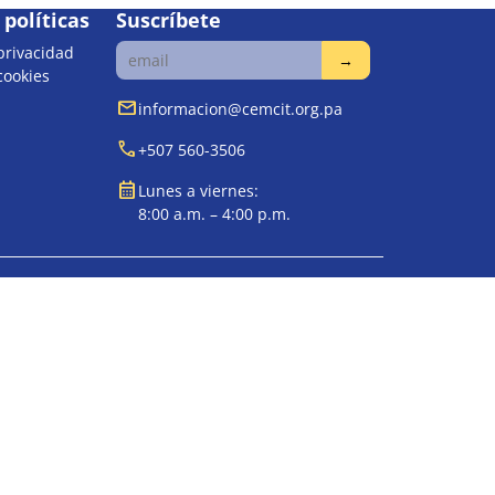
políticas
Suscríbete
 privacidad
 cookies
mail
informacion@cemcit.org.pa
call
+507 560-3506
calendar_month
Lunes a viernes:
8:00 a.m. – 4:00 p.m.