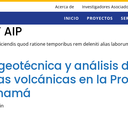
Acerca de
Investigadores Asociad
INICIO
PROYECTOS
SE
 AIP
Reiciendis quod ratione temporibus rem deleniti alias labor
geotécnica y análisis 
as volcánicas en la Pro
anamá
in