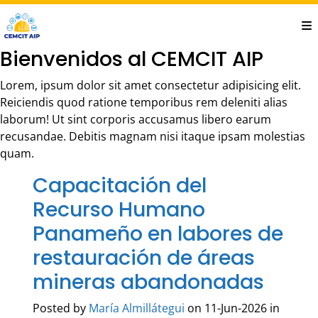
Saltar
al
contenido
Bienvenidos al CEMCIT AIP
principal
Lorem, ipsum dolor sit amet consectetur adipisicing elit.
Reiciendis quod ratione temporibus rem deleniti alias
laborum! Ut sint corporis accusamus libero earum
recusandae. Debitis magnam nisi itaque ipsam molestias
quam.
Capacitación del
Recurso Humano
Panameño en labores de
restauración de áreas
mineras abandonadas
Posted by
María Almillátegui
on 11-Jun-2026 in