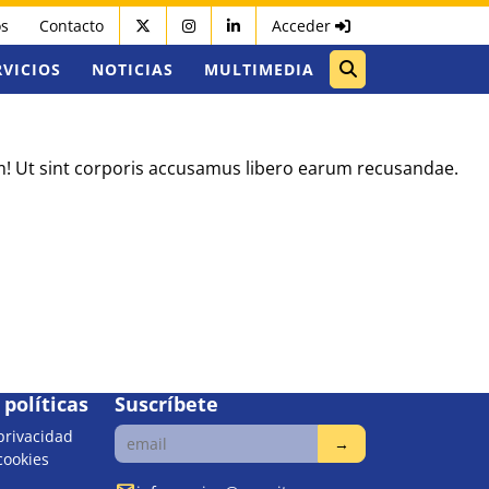
os
Contacto
Acceder
RVICIOS
NOTICIAS
MULTIMEDIA
um! Ut sint corporis accusamus libero earum recusandae.
políticas
Suscríbete
 privacidad
 cookies