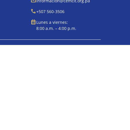
mail
informacion@cemcit.org.pa
call
+507 560-3506
calendar_month
Lunes a viernes:
8:00 a.m. – 4:00 p.m.