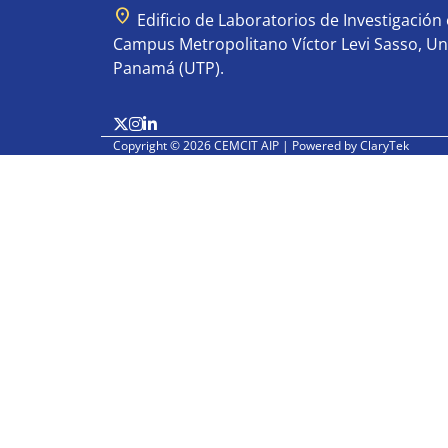
location_on
Edificio de Laboratorios de Investigación e
Campus Metropolitano Víctor Levi Sasso, Un
Panamá (UTP).
Copyright © 2026 CEMCIT AIP | Powered by
ClaryTek