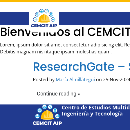
Saltar
al
contenido
principal
Bienvenidos al CEMCIT
Lorem, ipsum dolor sit amet consectetur adipisicing elit. 
Debitis magnam nisi itaque ipsam molestias quam.
ResearchGate – S
Posted by
María Almillátegui
on 25-Nov-2024
Continue reading »
Centro de Estudios Multidi
Ingeniería y Tecnología