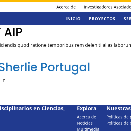
Acerca de
Investigadores Asociad
INICIO
PROYECTOS
SE
 AIP
Reiciendis quod ratione temporibus rem deleniti alias labor
herlie Portugal
 in
sciplinarios en Ciencias,
Explora
Nuestras 
Acerca de
Políticas de
Noticias
Políticas de
Multimedia