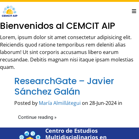
Saltar
al
contenido
Bienvenidos al CEMCIT AIP
principal
Lorem, ipsum dolor sit amet consectetur adipisicing elit.
Reiciendis quod ratione temporibus rem deleniti alias
laborum! Ut sint corporis accusamus libero earum
recusandae. Debitis magnam nisi itaque ipsam molestias
quam.
ResearchGate – Javier
Sánchez Galán
Posted by
María Almillátegui
on 28-Jun-2024 in
Continue reading »
Centro de Estudios
Multidisciplinarios en