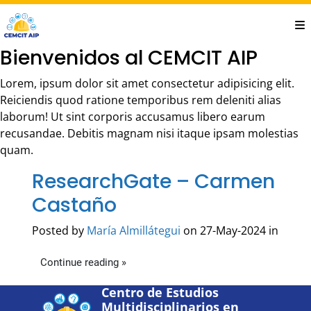
Saltar
al
contenido
Bienvenidos al CEMCIT AIP
principal
Lorem, ipsum dolor sit amet consectetur adipisicing elit.
Reiciendis quod ratione temporibus rem deleniti alias
laborum! Ut sint corporis accusamus libero earum
recusandae. Debitis magnam nisi itaque ipsam molestias
quam.
ResearchGate – Carmen
Castaño
Posted by
María Almillátegui
on 27-May-2024 in
Continue reading »
Centro de Estudios
Multidisciplinarios en