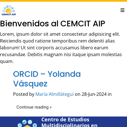
Saltar
al
contenido
Bienvenidos al CEMCIT AIP
principal
Lorem, ipsum dolor sit amet consectetur adipisicing elit.
Reiciendis quod ratione temporibus rem deleniti alias
laborum! Ut sint corporis accusamus libero earum
recusandae. Debitis magnam nisi itaque ipsam molestias
quam.
ORCID – Yolanda
Vásquez
Posted by
María Almillátegui
on 28-Jun-2024 in
Continue reading »
Centro de Estudios
Multidisciplinarios en