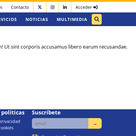
os
Contacto
Acceder
RVICIOS
NOTICIAS
MULTIMEDIA
um! Ut sint corporis accusamus libero earum recusandae.
políticas
Suscríbete
 privacidad
 cookies