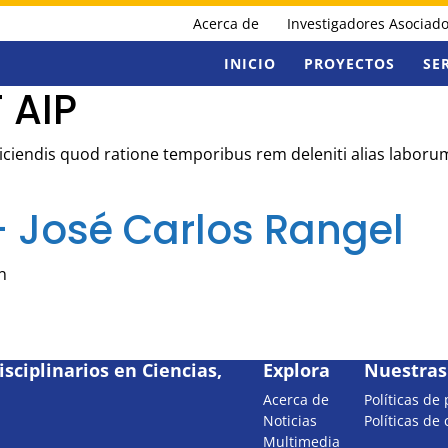
Acerca de
Investigadores Asociad
INICIO
PROYECTOS
SE
 AIP
Reiciendis quod ratione temporibus rem deleniti alias labor
– José Carlos Rangel
n
sciplinarios en Ciencias,
Explora
Nuestras 
Acerca de
Políticas de
Noticias
Políticas de
Multimedia