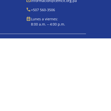
mail
informacion@cemcit.org.pa
call
+507 560-3506
calendar_month
Lunes a viernes:
8:00 a.m. – 4:00 p.m.