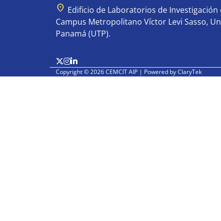
location_on
Edificio de Laboratorios de Investigación e
Campus Metropolitano Víctor Levi Sasso, Un
Panamá (UTP).
Copyright © 2026 CEMCIT AIP | Powered by
ClaryTek