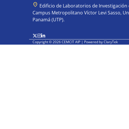
location_on
Edificio de Laboratorios de Investigación e
Campus Metropolitano Víctor Levi Sasso, Un
Panamá (UTP).
Copyright © 2026 CEMCIT AIP | Powered by
ClaryTek