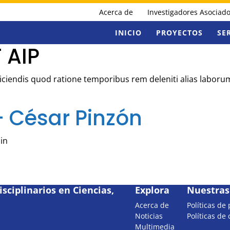
Acerca de
Investigadores Asociad
INICIO
PROYECTOS
SE
 AIP
Reiciendis quod ratione temporibus rem deleniti alias labor
– César Pinzón
in
sciplinarios en Ciencias,
Explora
Nuestras 
Acerca de
Políticas de
Noticias
Políticas de
Multimedia