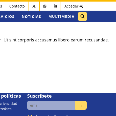
os
Contacto
Acceder
RVICIOS
NOTICIAS
MULTIMEDIA
um! Ut sint corporis accusamus libero earum recusandae.
políticas
Suscríbete
 privacidad
 cookies