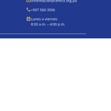
mail
informacion@cemcit.org.pa
call
+507 560-3506
calendar_month
Lunes a viernes:
8:00 a.m. – 4:00 p.m.