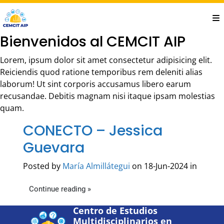
Saltar
al
contenido
Bienvenidos al CEMCIT AIP
principal
Lorem, ipsum dolor sit amet consectetur adipisicing elit.
Reiciendis quod ratione temporibus rem deleniti alias
laborum! Ut sint corporis accusamus libero earum
recusandae. Debitis magnam nisi itaque ipsam molestias
quam.
CONECTO – Jessica
Guevara
Posted by
María Almillátegui
on 18-Jun-2024 in
Continue reading »
Centro de Estudios
Multidisciplinarios en