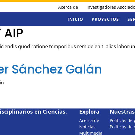
Acerca de
Investigadores Asociad
INICIO
PROYECTOS
SE
 AIP
Reiciendis quod ratione temporibus rem deleniti alias labor
er Sánchez Galán
in
sciplinarios en Ciencias,
Explora
Nuestras 
Acerca de
Políticas de
Noticias
Políticas de
Multimedia