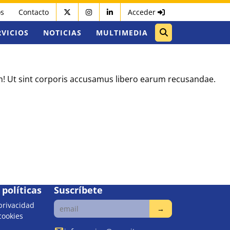
os
Contacto
Acceder
RVICIOS
NOTICIAS
MULTIMEDIA
um! Ut sint corporis accusamus libero earum recusandae.
políticas
Suscríbete
 privacidad
 cookies