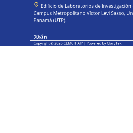
location_on
Edificio de Laboratorios de Investigación e
Campus Metropolitano Víctor Levi Sasso, Un
Panamá (UTP).
Copyright © 2026 CEMCIT AIP | Powered by
ClaryTek