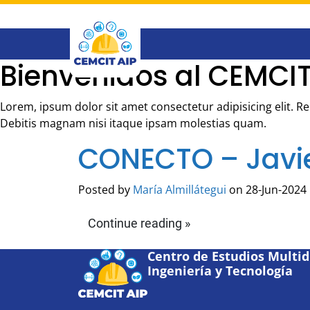
Saltar
al
contenido
principal
Bienvenidos al CEMCIT
Lorem, ipsum dolor sit amet consectetur adipisicing elit. 
Debitis magnam nisi itaque ipsam molestias quam.
CONECTO – Javi
Posted by
María Almillátegui
on 28-Jun-2024 
Continue reading »
Centro de Estudios Multidi
Ingeniería y Tecnología