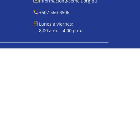
mail
informacion@cemcit.org.pa
call
+507 560-3506
calendar_month
Lunes a viernes:
8:00 a.m. – 4:00 p.m.