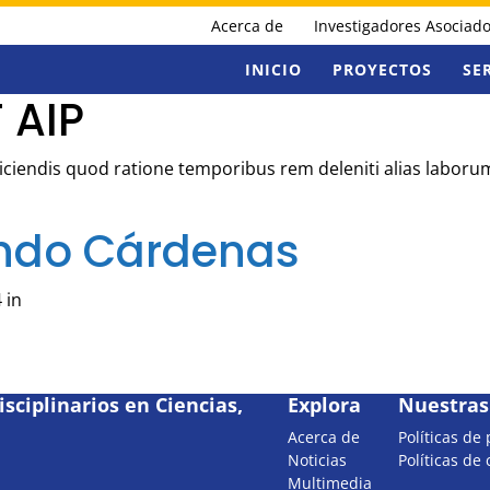
Acerca de
Investigadores Asociad
INICIO
PROYECTOS
SE
 AIP
Reiciendis quod ratione temporibus rem deleniti alias labor
ndo Cárdenas
 in
sciplinarios en Ciencias,
Explora
Nuestras 
Acerca de
Políticas de
Noticias
Políticas de
Multimedia