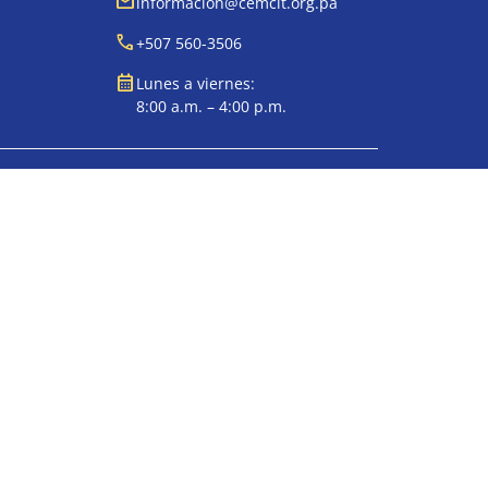
mail
informacion@cemcit.org.pa
call
+507 560-3506
calendar_month
Lunes a viernes:
8:00 a.m. – 4:00 p.m.