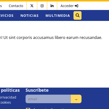
os
Contacto
Acceder
RVICIOS
NOTICIAS
MULTIMEDIA
um! Ut sint corporis accusamus libero earum recusandae.
políticas
Suscríbete
 privacidad
 cookies