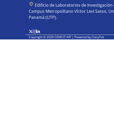
location_on
Edificio de Laboratorios de Investigación e
Campus Metropolitano Víctor Levi Sasso, Un
Panamá (UTP).
Copyright © 2026 CEMCIT AIP | Powered by
ClaryTek