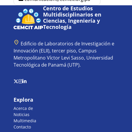
Centro de Estudios
Multidisciplinarios en
Ciencias, Ingeniería y
Tecnología
location_on
Edificio de Laboratorios de Investigación e
Innovación (ELII), tercer piso, Campus
Metropolitano Víctor Levi Sasso, Universidad
Tecnológica de Panamá (UTP).
Explora
Acerca de
Noticias
Multimedia
Contacto