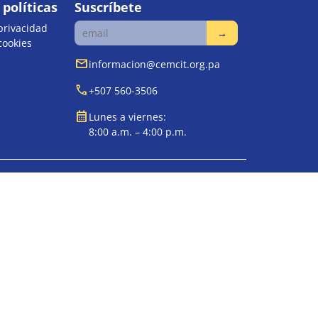
políticas
Suscríbete
 privacidad
 cookies
mail
informacion@cemcit.org.pa
call
+507 560-3506
calendar_month
Lunes a viernes:
8:00 a.m. – 4:00 p.m.