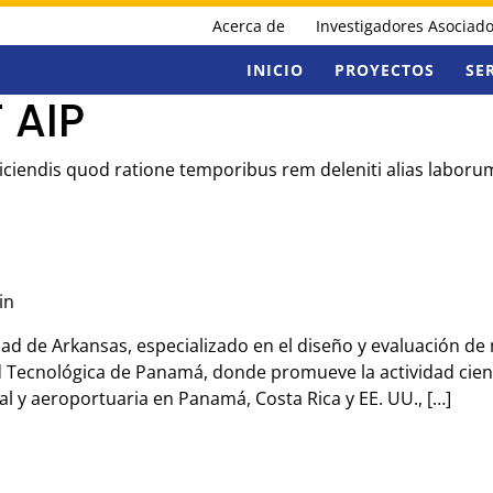
Acerca de
Investigadores Asociad
INICIO
PROYECTOS
SE
 AIP
Reiciendis quod ratione temporibus rem deleniti alias labor
in
dad de Arkansas, especializado en el diseño y evaluación de
ecnológica de Panamá, donde promueve la actividad científ
al y aeroportuaria en Panamá, Costa Rica y EE. UU., […]