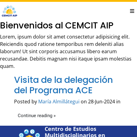
Saltar
al
contenido
Bienvenidos al CEMCIT AIP
principal
Lorem, ipsum dolor sit amet consectetur adipisicing elit.
Reiciendis quod ratione temporibus rem deleniti alias
laborum! Ut sint corporis accusamus libero earum
recusandae. Debitis magnam nisi itaque ipsam molestias
quam.
Visita de la delegación
del Programa ACE
Posted by
María Almillátegui
on 28-Jun-2024 in
Continue reading »
Centro de Estudios
Multidisciplinarios en