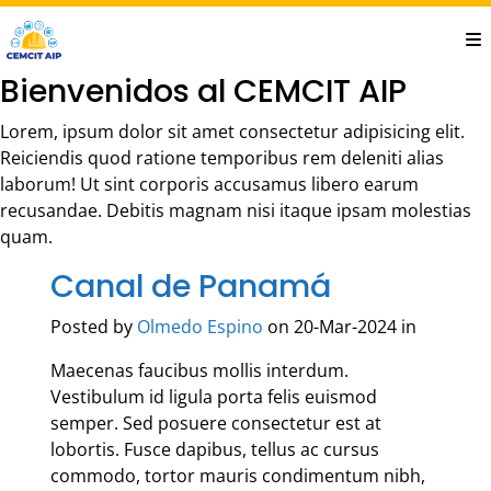
Saltar
al
contenido
Bienvenidos al CEMCIT AIP
principal
Lorem, ipsum dolor sit amet consectetur adipisicing elit.
Reiciendis quod ratione temporibus rem deleniti alias
laborum! Ut sint corporis accusamus libero earum
recusandae. Debitis magnam nisi itaque ipsam molestias
quam.
Canal de Panamá
Posted by
Olmedo Espino
on 20-Mar-2024 in
Maecenas faucibus mollis interdum.
Vestibulum id ligula porta felis euismod
semper. Sed posuere consectetur est at
lobortis. Fusce dapibus, tellus ac cursus
commodo, tortor mauris condimentum nibh,