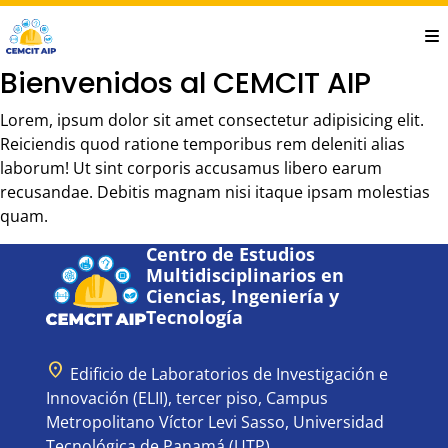
Saltar
al
contenido
Bienvenidos al CEMCIT AIP
principal
Lorem, ipsum dolor sit amet consectetur adipisicing elit.
Reiciendis quod ratione temporibus rem deleniti alias
laborum! Ut sint corporis accusamus libero earum
recusandae. Debitis magnam nisi itaque ipsam molestias
quam.
Centro de Estudios
Multidisciplinarios en
Ciencias, Ingeniería y
Tecnología
location_on
Edificio de Laboratorios de Investigación e
Innovación (ELII), tercer piso, Campus
Metropolitano Víctor Levi Sasso, Universidad
Tecnológica de Panamá (UTP).