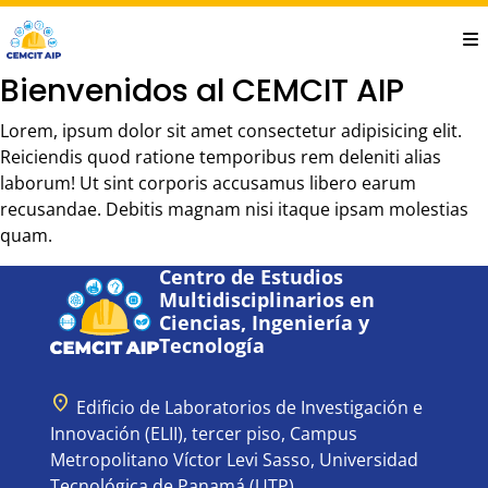
Saltar
al
contenido
Bienvenidos al CEMCIT AIP
principal
Lorem, ipsum dolor sit amet consectetur adipisicing elit.
Reiciendis quod ratione temporibus rem deleniti alias
laborum! Ut sint corporis accusamus libero earum
recusandae. Debitis magnam nisi itaque ipsam molestias
quam.
Centro de Estudios
Multidisciplinarios en
Ciencias, Ingeniería y
Tecnología
location_on
Edificio de Laboratorios de Investigación e
Innovación (ELII), tercer piso, Campus
Metropolitano Víctor Levi Sasso, Universidad
Tecnológica de Panamá (UTP).