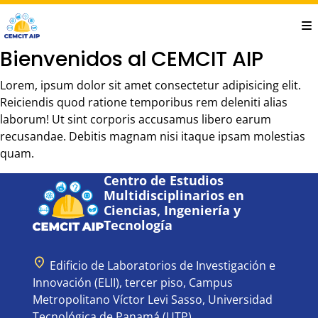
Saltar
al
contenido
Bienvenidos al CEMCIT AIP
principal
Lorem, ipsum dolor sit amet consectetur adipisicing elit.
Reiciendis quod ratione temporibus rem deleniti alias
laborum! Ut sint corporis accusamus libero earum
recusandae. Debitis magnam nisi itaque ipsam molestias
quam.
Centro de Estudios
Multidisciplinarios en
Ciencias, Ingeniería y
Tecnología
location_on
Edificio de Laboratorios de Investigación e
Innovación (ELII), tercer piso, Campus
Metropolitano Víctor Levi Sasso, Universidad
Tecnológica de Panamá (UTP).