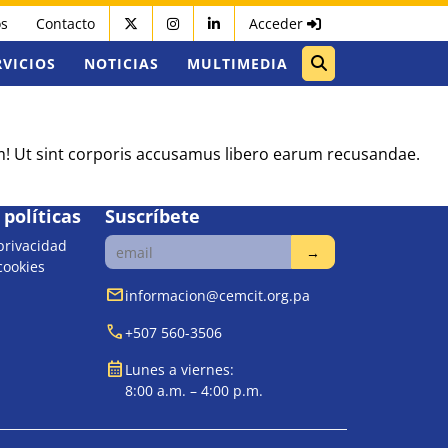
os
Contacto
Acceder
RVICIOS
NOTICIAS
MULTIMEDIA
um! Ut sint corporis accusamus libero earum recusandae.
políticas
Suscríbete
 privacidad
 cookies
mail
informacion@cemcit.org.pa
call
+507 560-3506
calendar_month
Lunes a viernes:
8:00 a.m. – 4:00 p.m.