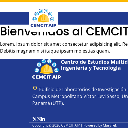
Saltar
al
contenido
principal
Bienvenidos al CEMCIT
Lorem, ipsum dolor sit amet consectetur adipisicing elit. 
Debitis magnam nisi itaque ipsam molestias quam.
Centro de Estudios Multidi
Ingeniería y Tecnología
location_on
Edificio de Laboratorios de Investigación e
Campus Metropolitano Víctor Levi Sasso, Un
Panamá (UTP).
Copyright © 2026 CEMCIT AIP | Powered by
ClaryTek