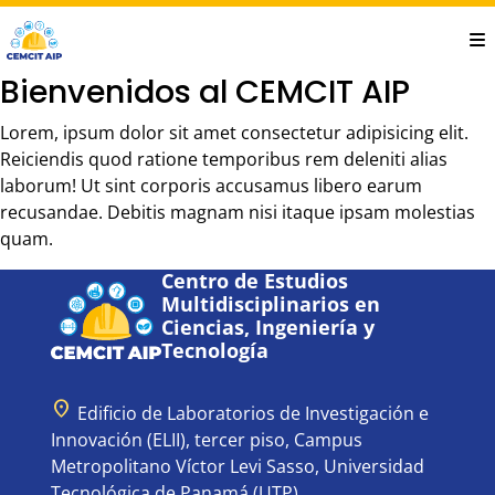
Saltar
al
contenido
Bienvenidos al CEMCIT AIP
principal
Lorem, ipsum dolor sit amet consectetur adipisicing elit.
Reiciendis quod ratione temporibus rem deleniti alias
laborum! Ut sint corporis accusamus libero earum
recusandae. Debitis magnam nisi itaque ipsam molestias
quam.
Centro de Estudios
Multidisciplinarios en
Ciencias, Ingeniería y
Tecnología
location_on
Edificio de Laboratorios de Investigación e
Innovación (ELII), tercer piso, Campus
Metropolitano Víctor Levi Sasso, Universidad
Tecnológica de Panamá (UTP).