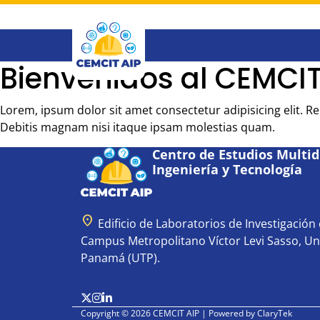
Saltar
al
contenido
principal
Bienvenidos al CEMCIT
Lorem, ipsum dolor sit amet consectetur adipisicing elit. 
Debitis magnam nisi itaque ipsam molestias quam.
Centro de Estudios Multidi
Ingeniería y Tecnología
location_on
Edificio de Laboratorios de Investigación e
Campus Metropolitano Víctor Levi Sasso, Un
Panamá (UTP).
Copyright © 2026 CEMCIT AIP | Powered by
ClaryTek