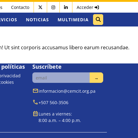
os
Contacto
Acceder
RVICIOS
NOTICIAS
MULTIMEDIA
um! Ut sint corporis accusamus libero earum recusandae.
políticas
Suscríbete
 privacidad
 cookies
mail
informacion@cemcit.org.pa
call
+507 560-3506
calendar_month
Lunes a viernes:
8:00 a.m. – 4:00 p.m.