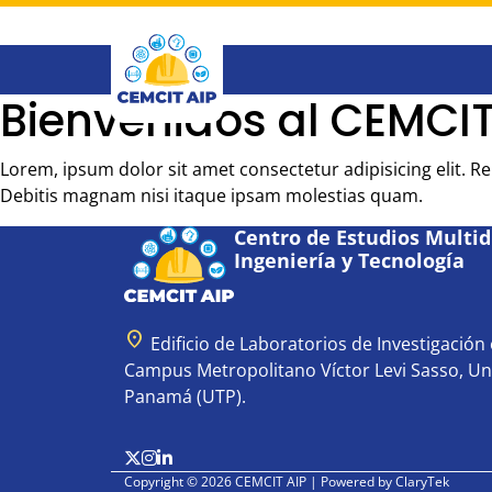
Saltar
al
contenido
principal
Bienvenidos al CEMCIT
Lorem, ipsum dolor sit amet consectetur adipisicing elit. 
Debitis magnam nisi itaque ipsam molestias quam.
Centro de Estudios Multidi
Ingeniería y Tecnología
location_on
Edificio de Laboratorios de Investigación e
Campus Metropolitano Víctor Levi Sasso, Un
Panamá (UTP).
Copyright © 2026 CEMCIT AIP | Powered by
ClaryTek