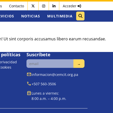
os
Contacto
Acceder
RVICIOS
NOTICIAS
MULTIMEDIA
um! Ut sint corporis accusamus libero earum recusandae.
políticas
Suscríbete
 privacidad
 cookies
mail
informacion@cemcit.org.pa
call
+507 560-3506
calendar_month
Lunes a viernes:
8:00 a.m. – 4:00 p.m.