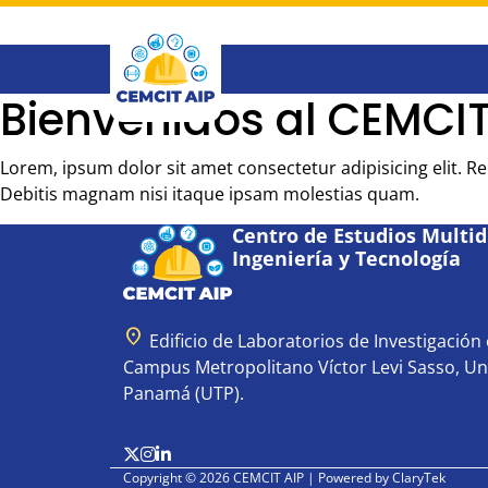
Saltar
al
contenido
principal
Bienvenidos al CEMCIT
Lorem, ipsum dolor sit amet consectetur adipisicing elit. 
Debitis magnam nisi itaque ipsam molestias quam.
Centro de Estudios Multidi
Ingeniería y Tecnología
location_on
Edificio de Laboratorios de Investigación e
Campus Metropolitano Víctor Levi Sasso, Un
Panamá (UTP).
Copyright © 2026 CEMCIT AIP | Powered by
ClaryTek