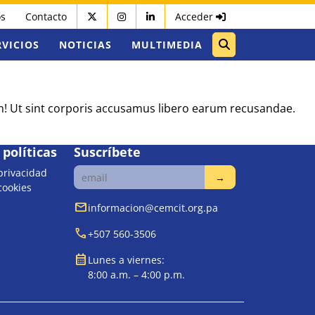
os
Contacto
Acceder
RVICIOS
NOTICIAS
MULTIMEDIA
um! Ut sint corporis accusamus libero earum recusandae.
políticas
Suscríbete
 privacidad
 cookies
mail
informacion@cemcit.org.pa
call
+507 560-3506
calendar_month
Lunes a viernes:
8:00 a.m. – 4:00 p.m.