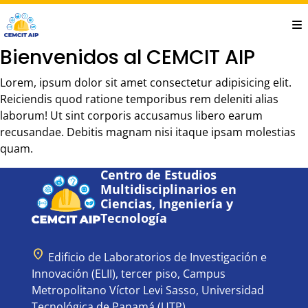
Saltar
al
contenido
Bienvenidos al CEMCIT AIP
principal
Lorem, ipsum dolor sit amet consectetur adipisicing elit.
Reiciendis quod ratione temporibus rem deleniti alias
laborum! Ut sint corporis accusamus libero earum
recusandae. Debitis magnam nisi itaque ipsam molestias
quam.
Centro de Estudios
Multidisciplinarios en
Ciencias, Ingeniería y
Tecnología
location_on
Edificio de Laboratorios de Investigación e
Innovación (ELII), tercer piso, Campus
Metropolitano Víctor Levi Sasso, Universidad
Tecnológica de Panamá (UTP).