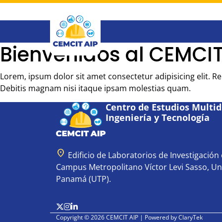
Saltar
al
contenido
principal
Bienvenidos al CEMCIT
Lorem, ipsum dolor sit amet consectetur adipisicing elit. 
Debitis magnam nisi itaque ipsam molestias quam.
Centro de Estudios Multidi
Ingeniería y Tecnología
location_on
Edificio de Laboratorios de Investigación e
Campus Metropolitano Víctor Levi Sasso, Un
Panamá (UTP).
Copyright © 2026 CEMCIT AIP | Powered by
ClaryTek