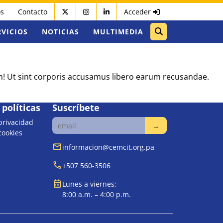
os
Contacto
Acceder
RVICIOS
NOTICIAS
MULTIMEDIA
um! Ut sint corporis accusamus libero earum recusandae.
políticas
Suscríbete
 privacidad
 cookies
mail
informacion@cemcit.org.pa
call
+507 560-3506
calendar_month
Lunes a viernes:
8:00 a.m. – 4:00 p.m.