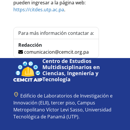
pueden ingresar a la página web:
https://citdes.utp.ac.pa
.
Para más información contactar a:
Redacción
comunicacion@cemcit.org.pa
Centro de Estudios
Multidisciplinarios en
Ciencias, Ingeniería y
Tecnología
location_on
Edificio de Laboratorios de Investigación e
Innovación (ELII), tercer piso, Campus
Metropolitano Víctor Levi Sasso, Universidad
Tecnológica de Panamá (UTP).