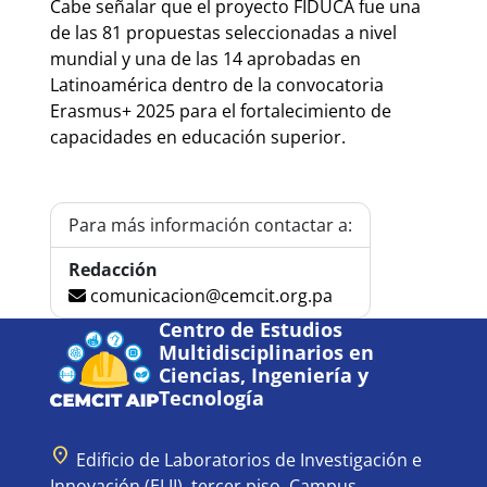
Cabe señalar que el proyecto FIDUCA fue una
de las 81 propuestas seleccionadas a nivel
mundial y una de las 14 aprobadas en
Latinoamérica dentro de la convocatoria
Erasmus+ 2025 para el fortalecimiento de
capacidades en educación superior.
Para más información contactar a:
Redacción
comunicacion@cemcit.org.pa
Centro de Estudios
Multidisciplinarios en
Ciencias, Ingeniería y
Tecnología
location_on
Edificio de Laboratorios de Investigación e
Innovación (ELII), tercer piso, Campus