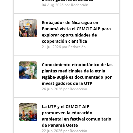
04-Aug-2026
por Redacción
Embajador de Nicaragua en
Panamá visita el CEMCIT AIP para
explorar oportunidades de
cooperación científica
21-Jul-2026
por Redacción
Conocimiento etnobotánico de las
plantas medicinales de la etnia
Ngäbe-Buglé es documentado por
investigadores de la UTP
26-Jun-2026
por Redacción
La UTP y el CEMCIT AIP
promueven la educación
ambiental en festival comunitario
de Panamá Oeste
22-Jun-2026
por Redacción