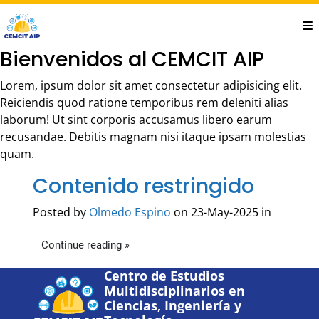
Saltar
al
contenido
Bienvenidos al CEMCIT AIP
principal
Lorem, ipsum dolor sit amet consectetur adipisicing elit.
Reiciendis quod ratione temporibus rem deleniti alias
laborum! Ut sint corporis accusamus libero earum
recusandae. Debitis magnam nisi itaque ipsam molestias
quam.
Contenido restringido
Posted by
Olmedo Espino
on 23-May-2025 in
Continue reading »
Centro de Estudios
Multidisciplinarios en
Ciencias, Ingeniería y